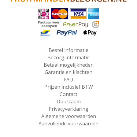
Afhankelijk van de voorraad kan de inhoud iets wijzigen van
foto. Indien een fruitsoort niet aanwezig is, wordt dit
vervangen door een ander fruitsoort.
Bestel informatie
Bezorg informatie
Betaal mogelijkheden
Garantie en klachten
FAQ
Prijzen inclusief BTW
Contact
Duurzaam
Privacyverklaring
Algemene voorwaarden
Aanvullende voorwaarden